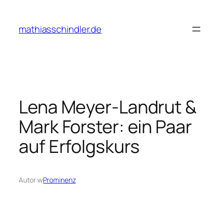
Przejdź
do
mathiasschindler.de
treści
Lena Meyer-Landrut &
Mark Forster: ein Paar
auf Erfolgskurs
Autor:
w
Prominenz