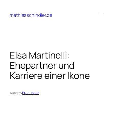
Przejdź
do
mathiasschindler.de
treści
Elsa Martinelli:
Ehepartner und
Karriere einer Ikone
Autor:
w
Prominenz